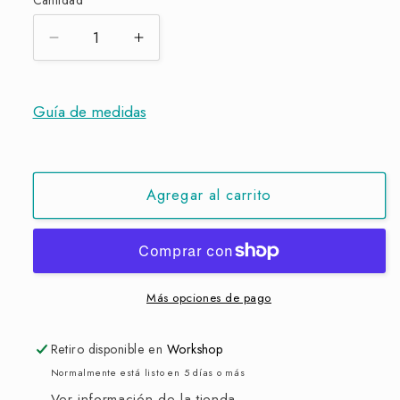
Cantidad
Reducir
Aumentar
cantidad
cantidad
para
para
Bufetera
Bufetera
Guía de medidas
Linz
Linz
Agregar al carrito
Más opciones de pago
Retiro disponible en
Workshop
Normalmente está listo en 5 días o más
Ver información de la tienda