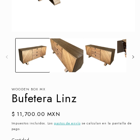
Abrir
elemento
multimedia
1
en
una
ventana
modal
WOODEN BOX MX
Bufetera Linz
Precio
$ 11,700.00 MXN
habitual
Impuestos incluidos. Los
gastos de envío
se calculan en la pantalla de
pago.
Cantidad