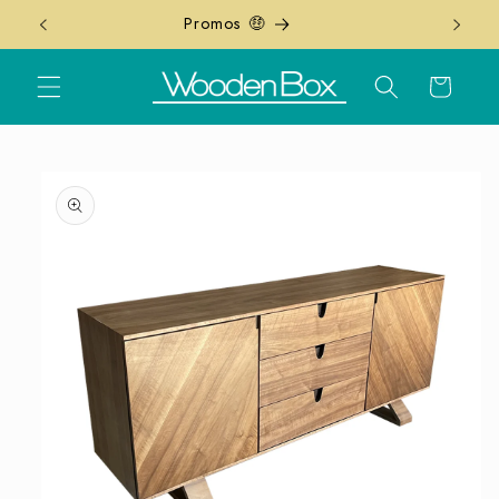
Ir
Promos 🤑
directamente
al contenido
Carrito
Ir
directamente
a la
información
del producto